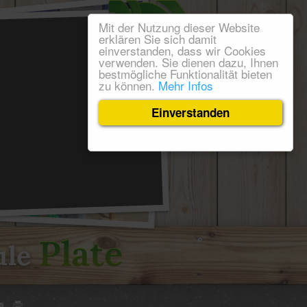
Mit der Nutzung dieser Website
erklären Sie sich damit
einverstanden, dass wir Cookies
verwenden. Sie dienen dazu, Ihnen
bestmögliche Funktionalität bieten
zu können.
Mehr Infos
Einverstanden