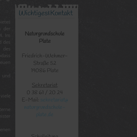
Wichtiges&Kontakt
ietes
n der
Naturgrundschule
4. Im
Plate
d des
 des
Friedrich-Wehmer-
odass
neuen
Straße 52
19086 Plate
e und
Sekretariat
0 38 61 / 20 24
viele
E-Mail:
sekretariat@
naturgrundschule-
terne
plate.de
ister
genen
Schulleitung