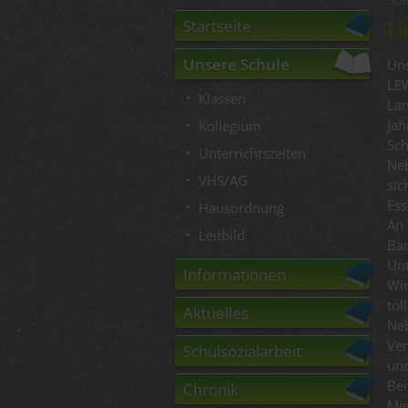
Startseite
U
Unsere Schule
Un
LE
Klassen
Lan
Jah
Kollegium
Sc
Unterrichtszeiten
Neb
VHS/AG
sic
Ess
Hausordnung
An
Leitbild
Ba
Unt
Informationen
Wir
tol
Aktuelles
Ne
Ver
Schulsozialarbeit
und
Bei
Chronik
Men