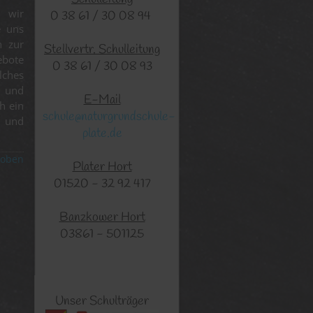
 wir
0 38 61 / 30 08 94
e uns
n zur
Stellvertr. Schulleitung
ebote
0 38 61 / 30 08 93
lches
l und
E-Mail
h ein
schule@naturgrundschule-
- und
plate.de
 oben
Plater Hort
01520 - 32 92 417
Banzkower Hort
03861 - 501125
Unser Schulträger