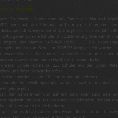
nsere Schule
sere Grundschule findet man am Rande des Naturschutzgeb
WITZ, ganz nah am Störkanal und nur ca. 5 Kilometer vo
deshauptstadt Schwerin entfernt. Uns gibt es seit dem Jahr 200
r 2005 gaben sich die Schüler, mit Zustimmung ihrer Lehrer un
hulträgers, den Namen NATURGRUNDSCHULE. Der Neuausbau
engebäudes ist zum Schuljahr 2025/26 fertig gestellt worden, s
h unsere Kinder seither über vier weitere Klassenräume, einen 
ensraum, sowie einen neuen Hortbereich freuen dürfen.
 unserer Schule lernen ca. 223 Schüler aus den Orten Plat
nzkow und ihren Gemeindedörfern.
errichtet werden sie von 14 Lehrerinnen und Lehrern.
 sind eine volle Halbtagsschule, an der es nach dem Unterricht 
le Angebote gibt.
ben den Lehrerinnen und Lehrern sind aber auch eine ex
tretungskraft, ein Schulsozialarbeiter, die Sekretärin, der Hausme
 die Küchenfrauen für die Kinder da.
 uns gibt es frisch zubereitetes Essen direkt aus der hausei
sa und Milch vom Bauernhof "Hof Weitenfeld".