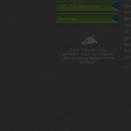
De
Schulförderverein
inm
Kontakt
dam
Wal
im
ger
brü
Fü
Um
zur